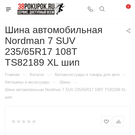
0
Шина автомобильная
Nordman 7 SUV
235/65R17 108T
TS82189 XL шип
—
—
—
Главная
Каталог
Автоаксессуары и товары для авто
—
—
Автошины и аксессуары
Шины
Шина автомобильная Nordman 7 SUV 235/65R17 108T TS82189 XL
шип