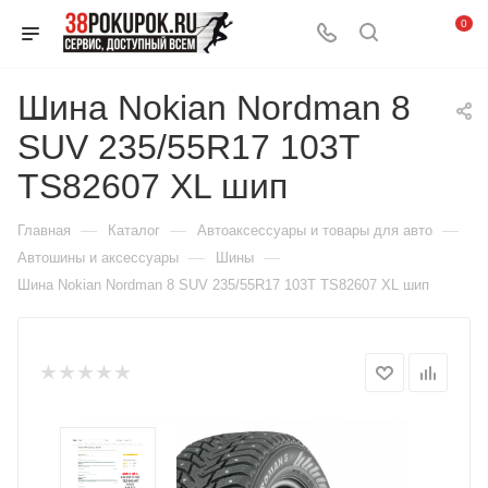
0
Шина Nokian Nordman 8
SUV 235/55R17 103T
TS82607 XL шип
—
—
—
Главная
Каталог
Автоаксессуары и товары для авто
—
—
Автошины и аксессуары
Шины
Шина Nokian Nordman 8 SUV 235/55R17 103T TS82607 XL шип