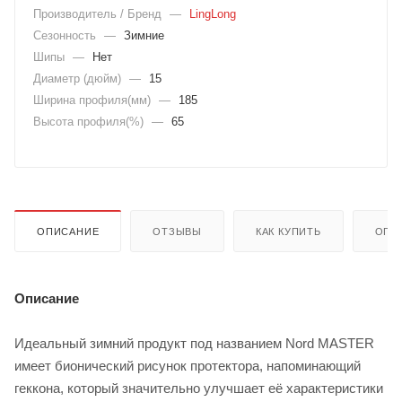
Производитель / Бренд
—
LingLong
Сезонность
—
Зимние
Шипы
—
Нет
Диаметр (дюйм)
—
15
Ширина профиля(мм)
—
185
Высота профиля(%)
—
65
ОПИСАНИЕ
ОТЗЫВЫ
КАК КУПИТЬ
ОПЛ
Описание
Идеальный зимний продукт под названием Nord MASTER
имеет бионический рисунок протектора, напоминающий
геккона, который значительно улучшает её характеристики