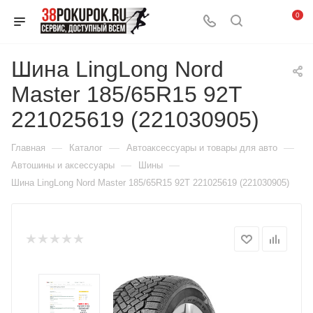
0
Шина LingLong Nord
Master 185/65R15 92T
221025619 (221030905)
—
—
—
Главная
Каталог
Автоаксессуары и товары для авто
—
—
Автошины и аксессуары
Шины
Шина LingLong Nord Master 185/65R15 92T 221025619 (221030905)