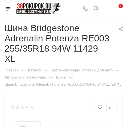
0
Шина Bridgestone
Adrenalin Potenza RE003
255/35R18 94W 11429
XL
—
—
—
Главная
Каталог
Автоаксессуары и товары для авто
—
—
Автошины и аксессуары
Шины
Шина Bridgestone Adrenalin Potenza RE003 255/35R18 94W 11429 XL