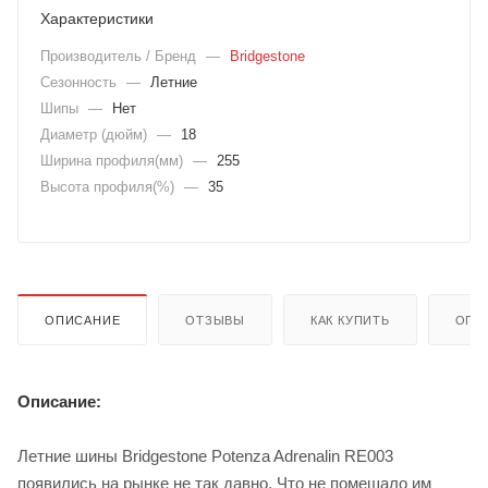
Характеристики
Производитель / Бренд
—
Bridgestone
Сезонность
—
Летние
Шипы
—
Нет
Диаметр (дюйм)
—
18
Ширина профиля(мм)
—
255
Высота профиля(%)
—
35
ОПИСАНИЕ
ОТЗЫВЫ
КАК КУПИТЬ
ОПЛ
Описание:
Летние шины Bridgestone Potenza Adrenalin RE003
появились на рынке не так давно. Что не помешало им