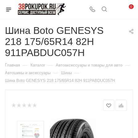
0
Шина Boto GENESYS
218 175/65R14 82H
911PABDUC057H
—
—
—
Главная
Каталог
Автоаксессуары и товары для авто
—
—
Автошины и аксессуары
Шины
Шина Boto GENESYS 218 175/65R14 82H 911PABDUC057H