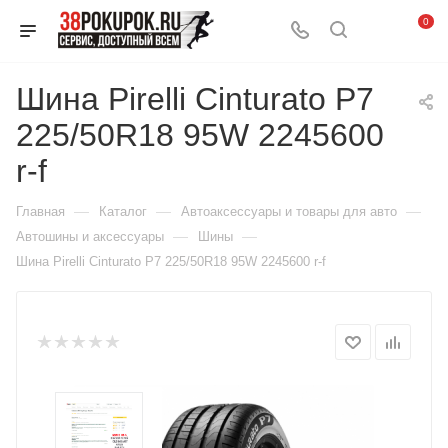
0
Шина Pirelli Cinturato P7
225/50R18 95W 2245600
r-f
—
—
—
Главная
Каталог
Автоаксессуары и товары для авто
—
—
Автошины и аксессуары
Шины
Шина Pirelli Cinturato P7 225/50R18 95W 2245600 r-f