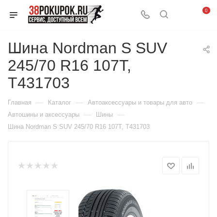
0
Шина Nordman S SUV
245/70 R16 107T,
T431703
—
—
—
Главная
Каталог
Автоаксессуары и товары для авто
—
—
Автошины и аксессуары
Шины
Шина Nordman S SUV 245/70 R16 107T, T431703