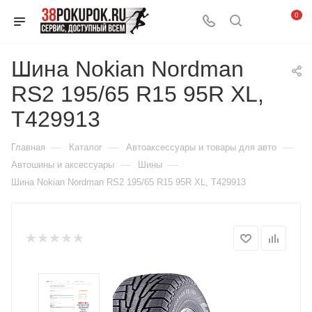
0
Шина Nokian Nordman
RS2 195/65 R15 95R XL,
T429913
—
—
—
Главная
Каталог
Автоаксессуары и товары для авто
—
—
Автошины и аксессуары
Шины
Шина Nokian Nordman RS2 195/65 R15 95R XL, T429913