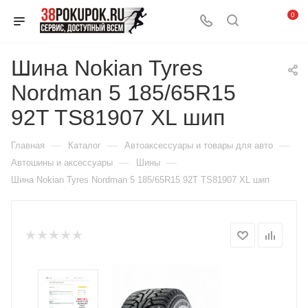
0
Шина Nokian Tyres
Nordman 5 185/65R15
92T TS81907 XL шип
—
—
—
Главная
Каталог
Автоаксессуары и товары для авто
—
—
Автошины и аксессуары
Шины
Шина Nokian Tyres Nordman 5 185/65R15 92T TS81907 XL шип