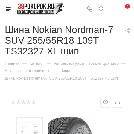
0
Шина Nokian Nordman-7
SUV 255/55R18 109T
TS32327 XL шип
—
—
—
Главная
Каталог
Автоаксессуары и товары для авто
—
—
Автошины и аксессуары
Шины
Шина Nokian Nordman-7 SUV 255/55R18 109T TS32327 XL шип