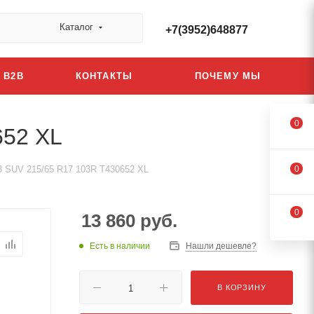
Каталог
+7(3952)648877
B2B
КОНТАКТЫ
ПОЧЕМУ МЫ
0
652 XL
R3 SUV 215/65 R17 103R T430652 XL
0
0
13 860
руб.
Есть в наличии
Нашли дешевле?
В КОРЗИНУ