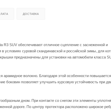
ЛАТА
ДОСТАВКА
tta R3 SUV обеспечивают отличное сцепление с заснеженной и
 в условиях суровой скандинавской и российской зимы, для ко
Покрышки предназначены для установки на автомобили класса S
тся арамидное волокно. Благодаря этой особенности повышается
ение боковин позволяет улучшить курсовую устойчивость при д
агообразным дном. При контакте со снегом эти элементы уплотн
женной дороге. По центру протектора расположено широкое реб