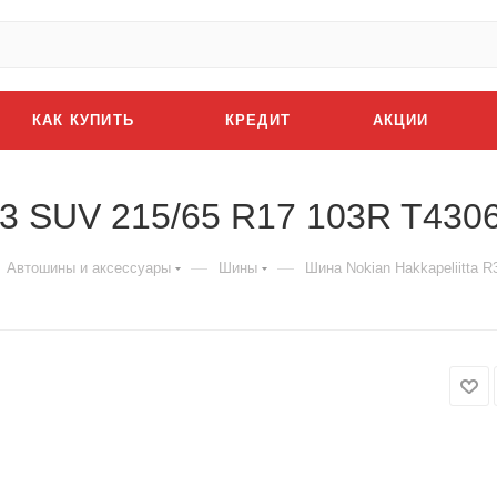
КАК КУПИТЬ
КРЕДИТ
АКЦИИ
 R3 SUV 215/65 R17 103R T430
—
—
Автошины и аксессуары
Шины
Шина Nokian Hakkapeliitta 