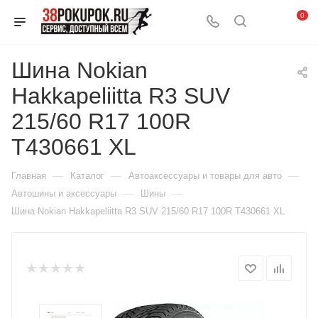
0
Шина Nokian
Hakkapeliitta R3 SUV
215/60 R17 100R
T430661 XL
—
—
—
Главная
Каталог
Автоаксессуары и товары для авто
—
—
Автошины и аксессуары
Шины
Шина Nokian Hakkapeliitta R3 SUV 215/60 R17 100R T430661 XL