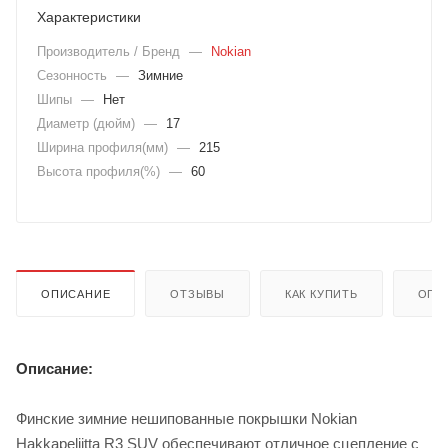
Характеристики
Производитель / Бренд
—
Nokian
Сезонность
—
Зимние
Шипы
—
Нет
Диаметр (дюйм)
—
17
Ширина профиля(мм)
—
215
Высота профиля(%)
—
60
ОПИСАНИЕ
ОТЗЫВЫ
КАК КУПИТЬ
ОПЛ
Описание:
Финские зимние нешипованные покрышки Nokian
Hakkapeliitta R3 SUV обеспечивают отличное сцепление с