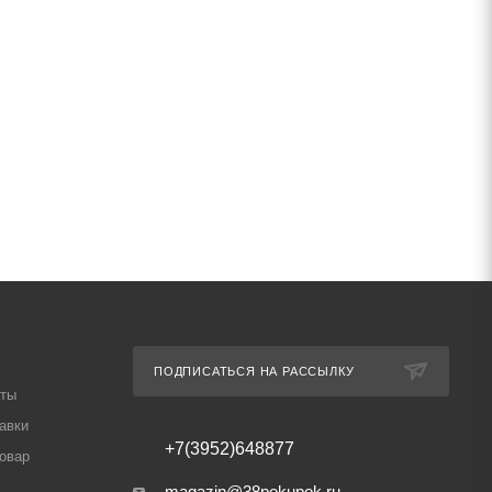
ПОДПИСАТЬСЯ НА РАССЫЛКУ
аты
авки
+7(3952)648877
товар
magazin@38pokupok.ru