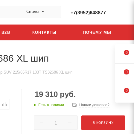
Каталог
+7(3952)648877
B2B
КОНТАКТЫ
ПОЧЕМУ МЫ
0
686 XL шип
10p SUV 215/65R17 103T TS32686 XL шип
0
0
19 310
руб.
Есть в наличии
Нашли дешевле?
В КОРЗИНУ