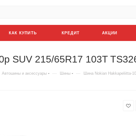
КАК КУПИТЬ
КРЕДИТ
АКЦИИ
-10p SUV 215/65R17 103T TS32
—
—
Автошины и аксессуары
Шины
Шина Nokian Hakkapeliitta-