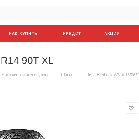
КАК КУПИТЬ
КРЕДИТ
АКЦИИ
R14 90T XL
—
—
Автошины и аксессуары
Шины
Шина Hankook W616 185/65