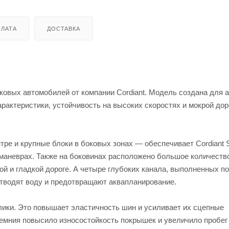
ЛАТА
ДОСТАВКА
гковых автомобилей от компании Cordiant. Модель создана для 
актеристики, устойчивость на высоких скоростях и мокрой дор
ре и крупные блоки в боковых зонах — обеспечивает Cordiant S
 маневрах. Также на боковинах расположено большое количеств
ой и гладкой дороге. А четыре глубоких канала, выполненных по
водят воду и предотвращают аквапланирование.
лики. Это повышает эластичность шин и усиливает их сцепные
ремния повысило износостойкость покрышек и увеличило пробег