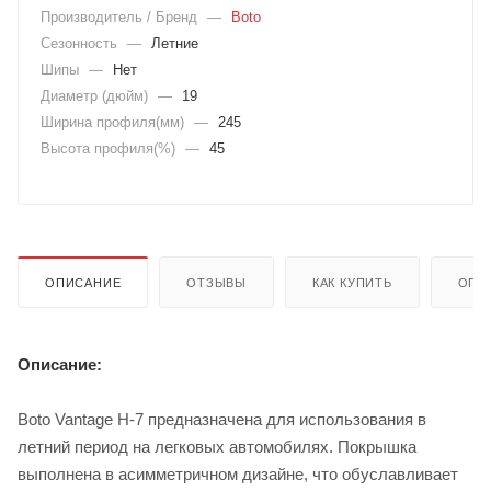
Производитель / Бренд
—
Boto
Сезонность
—
Летние
Шипы
—
Нет
Диаметр (дюйм)
—
19
Ширина профиля(мм)
—
245
Высота профиля(%)
—
45
ОПИСАНИЕ
ОТЗЫВЫ
КАК КУПИТЬ
ОПЛ
Описание:
Boto Vantage H-7 предназначена для использования в
летний период на легковых автомобилях. Покрышка
выполнена в асимметричном дизайне, что обуславливает