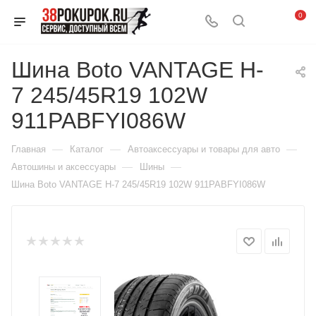
0
Шина Boto VANTAGE H-
7 245/45R19 102W
911PABFYI086W
—
—
—
Главная
Каталог
Автоаксессуары и товары для авто
—
—
Автошины и аксессуары
Шины
Шина Boto VANTAGE H-7 245/45R19 102W 911PABFYI086W