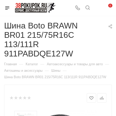
0
Шина Boto BRAWN
BR01 215/75R16С
113/111R
911PABDQE127W
—
—
—
Главная
Каталог
Автоаксессуары и товары для авто
—
—
Автошины и аксессуары
Шины
Шина Boto BRAWN BR01 215/75R16С 113/111R 911PABDQE127W