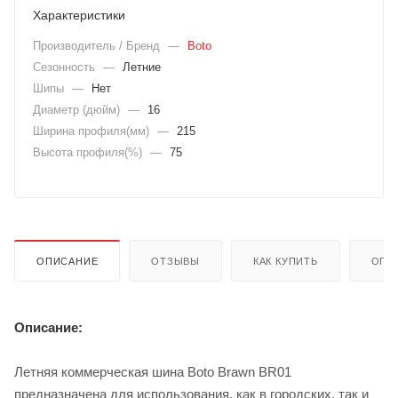
Характеристики
Производитель / Бренд
—
Boto
Сезонность
—
Летние
Шипы
—
Нет
Диаметр (дюйм)
—
16
Ширина профиля(мм)
—
215
Высота профиля(%)
—
75
ОПИСАНИЕ
ОТЗЫВЫ
КАК КУПИТЬ
ОПЛ
Описание:
Летняя коммерческая шина Boto Brawn BR01
предназначена для использования, как в городских, так и