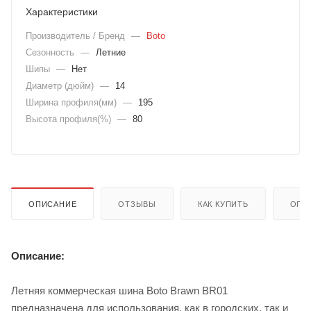
Характеристики
Производитель / Бренд
—
Boto
Сезонность
—
Летние
Шипы
—
Нет
Диаметр (дюйм)
—
14
Ширина профиля(мм)
—
195
Высота профиля(%)
—
80
ОПИСАНИЕ
ОТЗЫВЫ
КАК КУПИТЬ
ОПЛ
Описание:
Летняя коммерческая шина Boto Brawn BR01
предназначена для использования, как в городских, так и