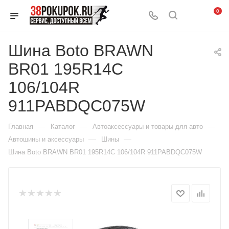
0
Шина Boto BRAWN
BR01 195R14С
106/104R
911PABDQC075W
—
—
—
Главная
Каталог
Автоаксессуары и товары для авто
—
—
Автошины и аксессуары
Шины
Шина Boto BRAWN BR01 195R14С 106/104R 911PABDQC075W