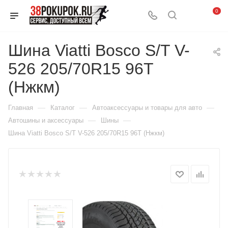
0
Шина Viatti Bosco S/T V-
526 205/70R15 96T
(Нжкм)
—
—
—
Главная
Каталог
Автоаксессуары и товары для авто
—
—
Автошины и аксессуары
Шины
Шина Viatti Bosco S/T V-526 205/70R15 96T (Нжкм)