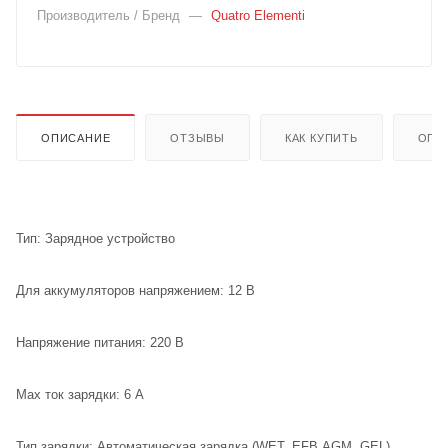
Производитель / Бренд
—
Quatro Elementi
ОПИСАНИЕ
ОТЗЫВЫ
КАК КУПИТЬ
ОПЛ
Тип: Зарядное устройство
Для аккумуляторов напряжением: 12 В
Напряжение питания: 220 В
Max ток зарядки: 6 А
Тип зарядки: Автоматическая зарядка (WET, EFB,AGM, GEL)