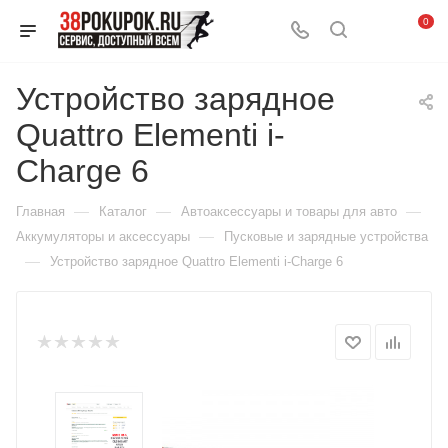
0
Устройство зарядное
Quattro Elementi i-
Charge 6
—
—
—
Главная
Каталог
Автоаксессуары и товары для авто
—
Аккумуляторы и аксессуары
Пусковые и зарядные устройства
—
Устройство зарядное Quattro Elementi i-Charge 6