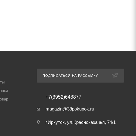
ПОДПИСАТЬСЯ НА РАССЫЛКУ
аты
авки
+7(3952)648877
товар
magazin@38pokupok.ru
г.Иркутск, ул.Красноказачья, 74/1