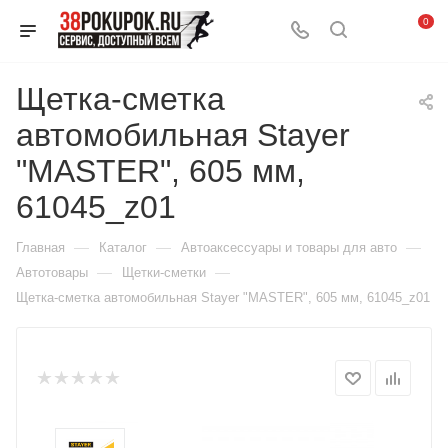
0
Щетка-сметка
автомобильная Stayer
"MASTER", 605 мм,
61045_z01
—
—
—
Главная
Каталог
Автоаксессуары и товары для авто
—
—
Автотовары
Щетки-сметки
Щетка-сметка автомобильная Stayer "MASTER", 605 мм, 61045_z01