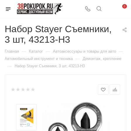
0
Набор Stayer Съемники,
3 шт, 43213-H3
—
—
—
Главная
Каталог
Автоаксессуары и товары для авто
—
Автомобильный инструмент и техника
Демонтаж, крепление
—
Набор Stayer Съемники, 3 шт, 43213-H3