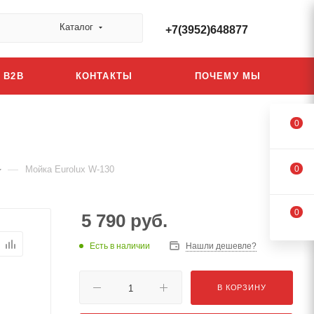
Каталог
+7(3952)648877
B2B
КОНТАКТЫ
ПОЧЕМУ МЫ
0
—
Мойка Eurolux W-130
0
0
5 790
руб.
Есть в наличии
Нашли дешевле?
В КОРЗИНУ