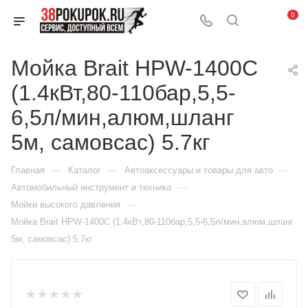
0
Мойка Brait HPW-1400С
(1.4кВт,80-110бар,5,5-
6,5л/мин,алюм,шланг
5м, самовсас) 5.7кг
—
—
—
Главная
Каталог
Автоаксессуары и товары для авто
—
Автомобильный инструмент и техника
—
Мойки высокого давления
Мойка Brait HPW-1400С (1.4кВт,80-110бар,5,5-6,5л/мин,алюм,шланг
5м, самовсас) 5.7кг