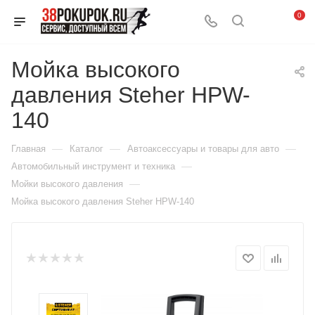
0
Мойка высокого
давления Steher HPW-
140
—
—
—
Главная
Каталог
Автоаксессуары и товары для авто
—
Автомобильный инструмент и техника
—
Мойки высокого давления
Мойка высокого давления Steher HPW-140