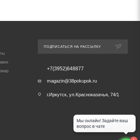
ПОДПИСАТЬСЯ НА РАССЫЛКУ
аты
авки
+7(3952)648877
товар
magazin@38pokupok.ru
г.Иркутск, ул.Красноказачья, 74/1