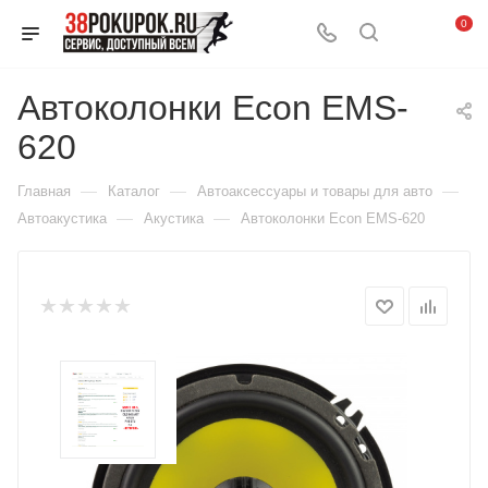
0
Автоколонки Econ EMS-
620
—
—
—
Главная
Каталог
Автоаксессуары и товары для авто
—
—
Автоакустика
Акустика
Автоколонки Econ EMS-620