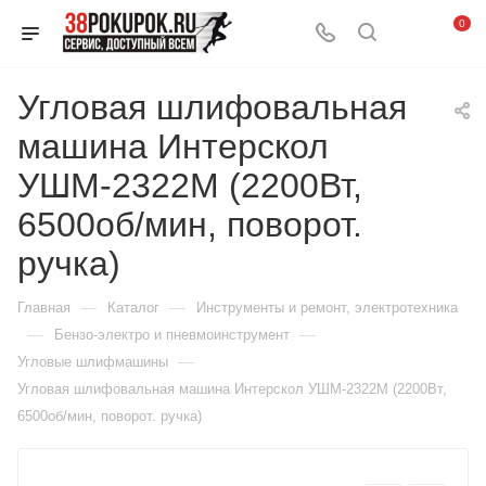
0
Угловая шлифовальная
машина Интерскол
УШМ-2322М (2200Вт,
6500об/мин, поворот.
ручка)
—
—
Главная
Каталог
Инструменты и ремонт, электротехника
—
—
Бензо-электро и пневмоинструмент
—
Угловые шлифмашины
Угловая шлифовальная машина Интерскол УШМ-2322М (2200Вт,
6500об/мин, поворот. ручка)