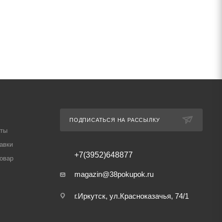
ПОДПИСАТЬСЯ НА РАССЫЛКУ
аты
авки
+7(3952)648877
товар
magazin@38pokupok.ru
г.Иркутск, ул.Красноказачья, 74/1