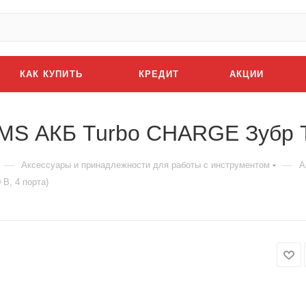
КАК КУПИТЬ
КРЕДИТ
АКЦИИ
MS АКБ Turbo CHARGE Зубр TC
—
—
Аксессуары и принадлежности для работы с инструментом
А
В, 4 порта)