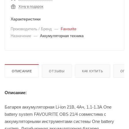
Хочу в подарок
Характеристики
Производитель / Бренд
—
Favourite
Назначение
—
Аккумуляторная техника
ОПИСАНИЕ
ОТЗЫВЫ
КАК КУПИТЬ
ОПЛ
Описание:
Батарея аккумуляторная Li-ion 21В, 4Ач, 1.1-1.3А One
battery system FAVOURITE OBS 21/4 совместима с
аккумуляторными инструментами системы One battery
system. Литий-ионная аккумуляторная батарея