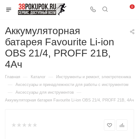
0
Аккумуляторная
батарея Favourite Li-ion
OBS 21/4, PROFF 21В,
4Ач
—
—
Главная
Каталог
Инструменты и ремонт, электротехника
—
Аксессуары и принадлежности для работы с инструментом
—
—
Аксессуары для инструментов
Аккумуляторная батарея Favourite Li-ion OBS 21/4, PROFF 21В, 4Ач