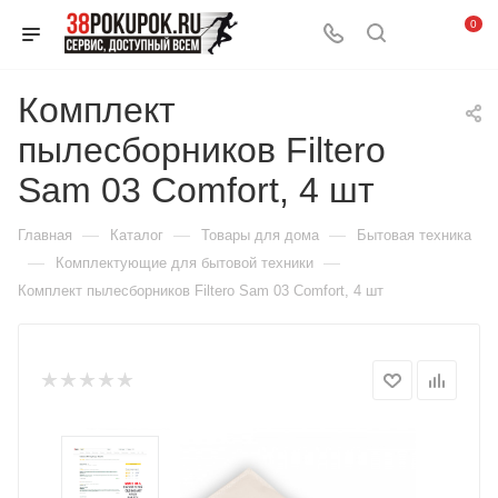
0
Комплект
пылесборников Filtero
Sam 03 Comfort, 4 шт
—
—
—
Главная
Каталог
Товары для дома
Бытовая техника
—
—
Комплектующие для бытовой техники
Комплект пылесборников Filtero Sam 03 Comfort, 4 шт