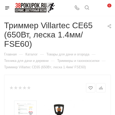
0
Триммер Villartec CE65
(650Вт, леска 1.4мм/
FSE60)
—
—
—
Главная
Каталог
Товары для дачи и огорода
—
—
Техника для дачи и деревни
Триммеры и газонокосилки
Триммер Villartec CE65 (650Вт, леска 1.4мм/ FSE60)