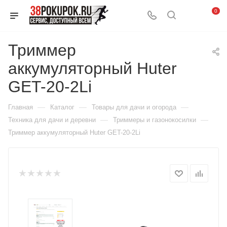
0
Триммер
аккумуляторный Huter
GET-20-2Li
—
—
—
Главная
Каталог
Товары для дачи и огорода
—
—
Техника для дачи и деревни
Триммеры и газонокосилки
Триммер аккумуляторный Huter GET-20-2Li