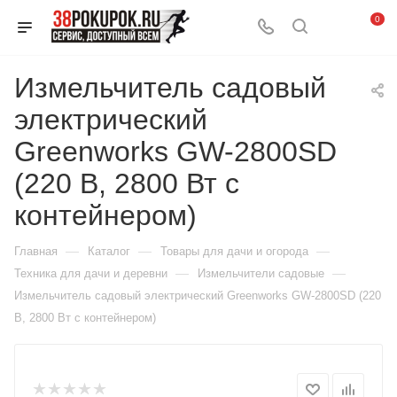
0
Измельчитель садовый
электрический
Greenworks GW-2800SD
(220 В, 2800 Вт с
контейнером)
—
—
—
Главная
Каталог
Товары для дачи и огорода
—
—
Техника для дачи и деревни
Измельчители садовые
Измельчитель садовый электрический Greenworks GW-2800SD (220
В, 2800 Вт с контейнером)