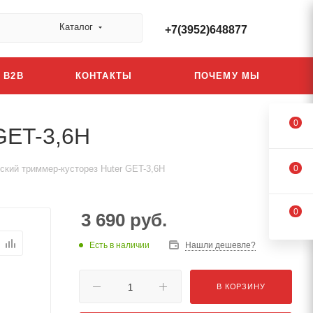
Каталог
+7(3952)648877
B2B
КОНТАКТЫ
ПОЧЕМУ МЫ
0
GET-3,6H
ский триммер-кусторез Huter GET-3,6H
0
0
3 690
руб.
Есть в наличии
Нашли дешевле?
В КОРЗИНУ