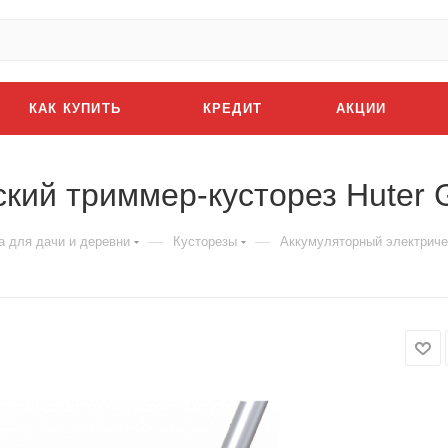
КАК КУПИТЬ
КРЕДИТ
АКЦИИ
кий триммер-кусторез Huter 
—
—
а для дачи и деревни
Кусторезы
Аккумуляторный электриче