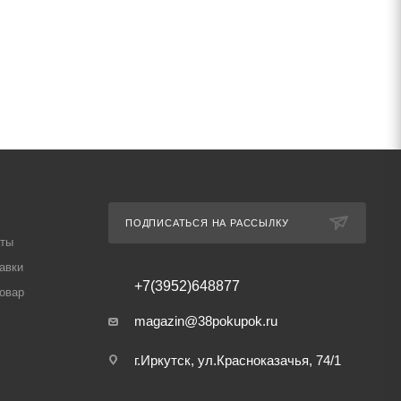
ПОДПИСАТЬСЯ НА РАССЫЛКУ
аты
авки
+7(3952)648877
товар
magazin@38pokupok.ru
г.Иркутск, ул.Красноказачья, 74/1