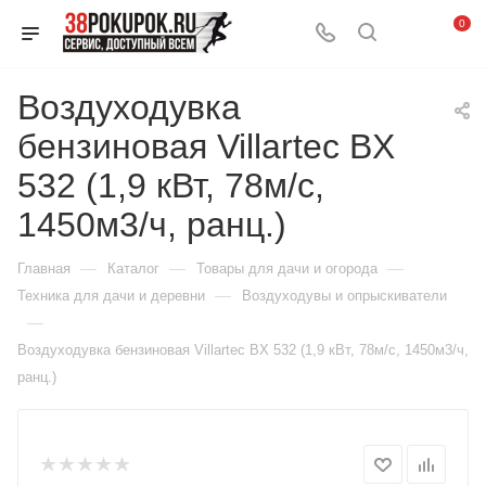
0
Воздуходувка
бензиновая Villartec BX
532 (1,9 кВт, 78м/с,
1450м3/ч, ранц.)
—
—
—
Главная
Каталог
Товары для дачи и огорода
—
Техника для дачи и деревни
Воздуходувы и опрыскиватели
—
Воздуходувка бензиновая Villartec BX 532 (1,9 кВт, 78м/с, 1450м3/ч,
ранц.)