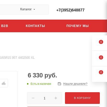
Каталог
+7(3952)648877
B2B
КОНТАКТЫ
ПОЧЕМУ МЫ
0
95/65R15 95T 4402500 XL
0
0
6 330
руб.
Есть в наличии
Нашли дешевле?
В КОРЗИНУ