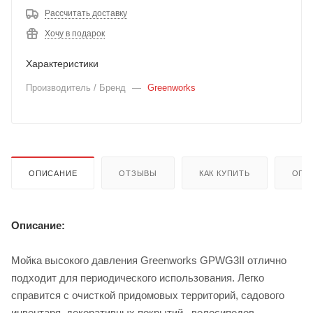
Рассчитать доставку
Хочу в подарок
Характеристики
Производитель / Бренд
—
Greenworks
ОПИСАНИЕ
ОТЗЫВЫ
КАК КУПИТЬ
ОПЛ
Описание:
Мойка высокого давления Greenworks GPWG3II отлично
подходит для периодического использования. Легко
справится с очисткой придомовых территорий, садового
инвентаря, декоративных покрытий , велосипедов,