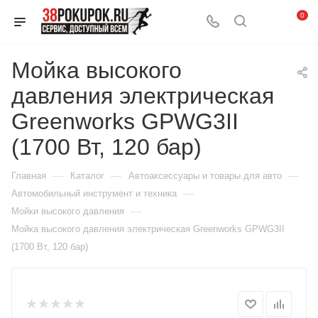
0
Мойка высокого
давления электрическая
Greenworks GPWG3II
(1700 Вт, 120 бар)
—
—
—
Главная
Каталог
Автоаксессуары и товары для авто
—
Автомобильный инструмент и техника
—
Мойки высокого давления
Мойка высокого давления электрическая Greenworks GPWG3II
(1700 Вт, 120 бар)